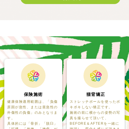
保険施術
猫背矯正
健康保険適用範囲は、「負傷
ストレッチポールを使ったボ
原因が急性、または亜急性の
キボキしない矯正です。
外傷性の負傷」のみとなりま
施術の前に横からの姿勢の写
す。
真を撮らせて頂いて、
具体的には「骨折」「脱臼」
BEFORE＆AFTERを一緒に