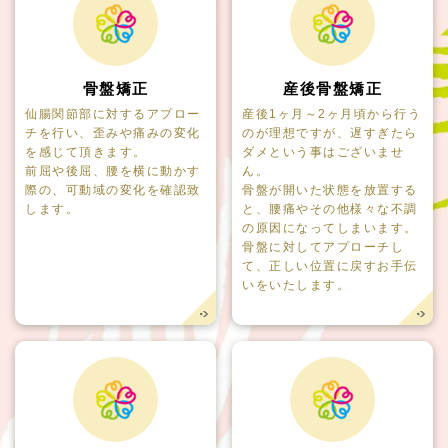
骨盤矯正
産後骨盤矯正
仙腸関節部に対するアプロー
産後1ヶ月～2ヶ月頃から行う
チを行い、歪みや痛みの変化
のが理想ですが、遅すぎたら
を感じて頂きます。
ダメという事はございませ
前屈や後屈、腰を横に動かす
ん。
際の、可動域の変化を確認致
骨盤が開いた状態を放置する
します。
と、腰痛やその他様々な不調
の原因になってしまいます。
骨盤に対してアプローチし
て、正しい位置に戻すお手伝
いをいたします。