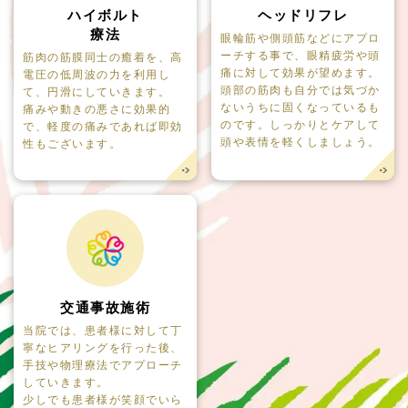
ハイボルト
ヘッドリフレ
療法
眼輪筋や側頭筋などにアプロ
ーチする事で、眼精疲労や頭
筋肉の筋膜同士の癒着を、高
痛に対して効果が望めます。
電圧の低周波の力を利用し
頭部の筋肉も自分では気づか
て、円滑にしていきます。
ないうちに固くなっているも
痛みや動きの悪さに効果的
のです。しっかりとケアして
で、軽度の痛みであれば即効
頭や表情を軽くしましょう。
性もございます。
交通事故施術
当院では、患者様に対して丁
寧なヒアリングを行った後、
手技や物理療法でアプローチ
していきます。
少しでも患者様が笑顔でいら