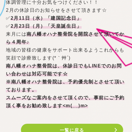
体調管理に十分お気をつけください！！
2月の休診日のお知らせをさせて頂きます☆
✅
2月11日（水）「建国記念日」
✅
2月23日（月）「天皇誕生日」
来月には
南八幡オハナ整骨院を開院させて頂いてか
ら４周年♪
地域の皆様の健康をサポート出来るようこれからも
笑顔で診療致します(*｀艸´)
南八幡オハナ整骨院は、休診日でもLINEでのお問
い合わせは対応可能です☆
※南八幡オハナ整骨院は、予約優先制とさせて頂い
ております。
スムーズなご案内をさせて頂くので、事前にご予約
頂く事をお勧め致します<m(__)m>
一覧に戻る