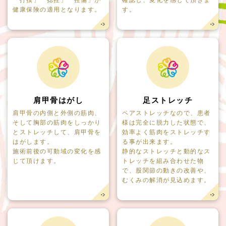
「打撲」「捻挫」「挫傷」が
確認し、変化を感じて頂きま
健康保険の適用となります。
す。
肩甲骨はがし
足ストレッチ
肩甲骨の内側と外側の筋肉、
ペアストレッチなので、患者
そして胸部の筋肉をしっかり
様は完全に脱力した状態で、
とストレッチして、肩甲骨を
効率よく筋肉をストレッチす
はがします。
る事が出来ます。
施術前後の可動域の変化を感
静的なストレッチと動的なス
じて頂けます。
トレッチを組み合わせた物
で、股関節の動きの改善や、
むくみの解消が見込めます。