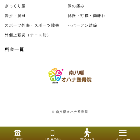
ぎっくり腰
膝の痛み
骨折・脱臼
捻挫・打撲・肉離れ
スポーツ外傷・スポーツ障害
へバーデン結節
外側上顆炎（テニス肘）
料金一覧
© 南八幡オハナ整骨院
お電話
LINE予約
アクセス
メニュー