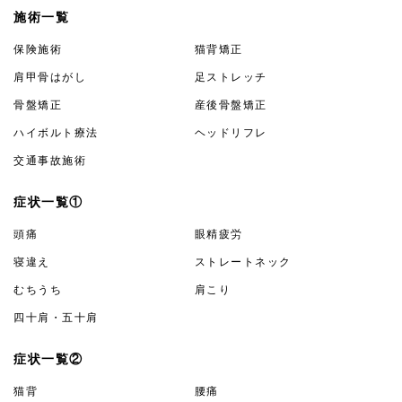
施術一覧
保険施術
猫背矯正
肩甲骨はがし
足ストレッチ
骨盤矯正
産後骨盤矯正
ハイボルト療法
ヘッドリフレ
交通事故施術
症状一覧①
頭痛
眼精疲労
寝違え
ストレートネック
むちうち
肩こり
四十肩・五十肩
症状一覧②
猫背
腰痛