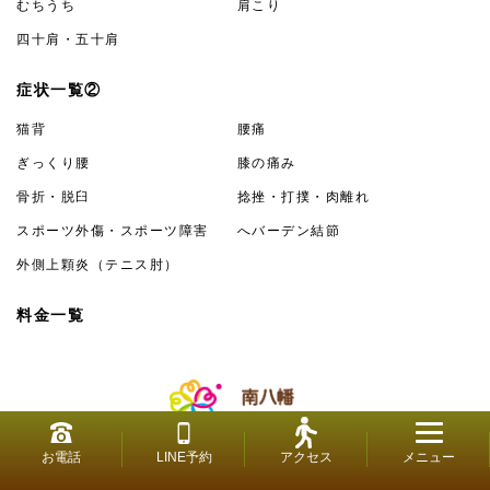
むちうち
肩こり
四十肩・五十肩
症状一覧②
猫背
腰痛
ぎっくり腰
膝の痛み
骨折・脱臼
捻挫・打撲・肉離れ
スポーツ外傷・スポーツ障害
へバーデン結節
外側上顆炎（テニス肘）
料金一覧
お電話
LINE予約
アクセス
メニュー