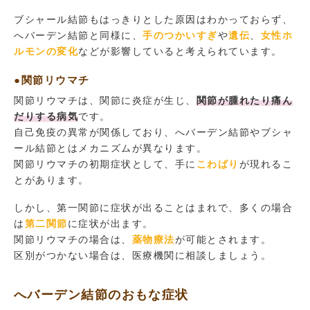
ブシャール結節もはっきりとした原因はわかっておらず、
へバーデン結節と同様に、
手のつかいすぎ
や
遺伝
、
女性ホ
ルモンの変化
などが影響していると考えられています。
●関節リウマチ
関節リウマチは、関節に炎症が生じ、
関節が腫れたり痛ん
だりする病気
です。
自己免疫の異常が関係しており、へバーデン結節やブシャ
ール結節とはメカニズムが異なります。
関節リウマチの初期症状として、手に
こわばり
が現れるこ
とがあります。
しかし、第一関節に症状が出ることはまれで、多くの場合
は
第二関節
に症状が出ます。
関節リウマチの場合は、
薬物療法
が可能とされます。
区別がつかない場合は、医療機関に相談しましょう。
へバーデン結節のおもな症状