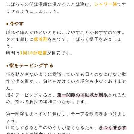
しばらくの間は湯船に浸かることは避け、
シャワー浴
です
ませるようにしましょう。
●冷やす
腫れや痛みがひどいときは、冷やすことがおすすめです。
タオル越しに
保冷剤
をあてて、しばらく様子をみましょ
う。
時間は
1回10分程度
が目安です。
●指をテーピングする
指を動かさないように意識していても日々のなにげない動
作で指を動かし、負担をかけている場合も少なくありませ
ん。
指をテーピングすると、
第一関節の可動域が制限
されるた
め、指への負担の緩和につながります。
第一関節をまっすぐに伸ばし、テープを数周巻きつけまし
ょう。
圧迫しすぎると血のめぐりが悪くなるため、
きつく巻きす