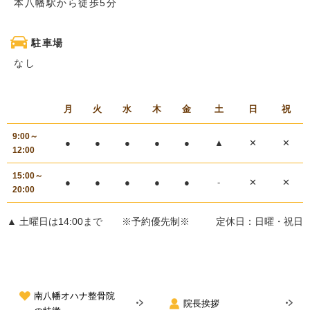
本八幡駅から徒歩5分
駐車場
なし
月
火
水
木
金
土
日
祝
9:00～
●
●
●
●
●
▲
✕
✕
12:00
15:00～
●
●
●
●
●
-
✕
✕
20:00
▲ 土曜日は14:00まで ※予約優先制※
定休日：日曜・祝日
南八幡オハナ整骨院
院長挨拶