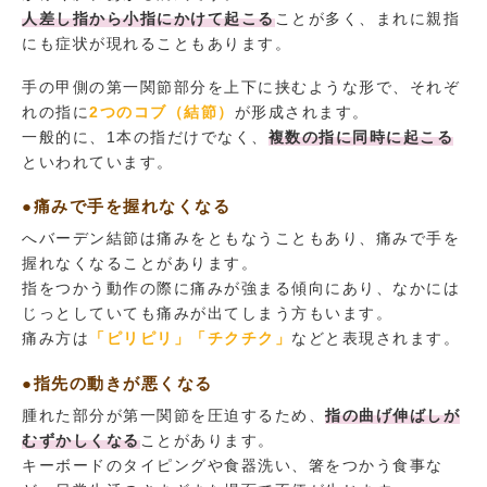
人差し指から小指にかけて起こる
ことが多く、まれに親指
にも症状が現れることもあります。
手の甲側の第一関節部分を上下に挟むような形で、それぞ
れの指に
2つのコブ（結節）
が形成されます。
一般的に、1本の指だけでなく、
複数の指に同時に起こる
といわれています。
●痛みで手を握れなくなる
へバーデン結節は痛みをともなうこともあり、痛みで手を
握れなくなることがあります。
指をつかう動作の際に痛みが強まる傾向にあり、なかには
じっとしていても痛みが出てしまう方もいます。
痛み方は
「ピリピリ」「チクチク」
などと表現されます。
●指先の動きが悪くなる
腫れた部分が第一関節を圧迫するため、
指の曲げ伸ばしが
むずかしくなる
ことがあります。
キーボードのタイピングや食器洗い、箸をつかう食事な