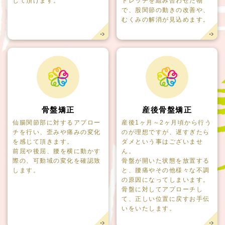
じて頂けます。
トレッチを組み合わせた物
で、股関節の動きの改善や、
むくみの解消が見込めます。
骨盤矯正
産後骨盤矯正
仙腸関節部に対するアプロー
産後1ヶ月～2ヶ月頃から行う
チを行い、歪みや痛みの変化
のが理想ですが、遅すぎたら
を感じて頂きます。
ダメという事はございませ
前屈や後屈、腰を横に動かす
ん。
際の、可動域の変化を確認致
骨盤が開いた状態を放置する
します。
と、腰痛やその他様々な不調
の原因になってしまいます。
骨盤に対してアプローチし
て、正しい位置に戻すお手伝
いをいたします。