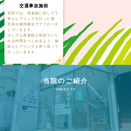
交通事故施術
当院では、患者様に対して丁
寧なヒアリングを行った後、
手技や物理療法でアプローチ
していきます。
少しでも患者様が笑顔でいら
れる時間をつくれるよう、施
術もヒアリングも寄り添って
行っていきます。
当院のご紹介
ABOUT US