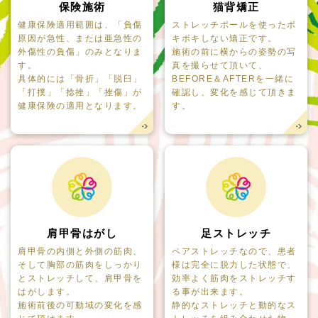
保険施術
猫背矯正
健康保険適用範囲は、「負傷
ストレッチポールを使ったボ
原因が急性、または亜急性の
キボキしない矯正です。
外傷性の負傷」のみとなりま
施術の前に横からの姿勢の写
す。
真を撮らせて頂いて、
具体的には「骨折」「脱臼」
BEFORE＆AFTERを一緒に
「打撲」「捻挫」「挫傷」が
確認し、変化を感じて頂きま
健康保険の適用となります。
す。
肩甲骨はがし
足ストレッチ
肩甲骨の内側と外側の筋肉、
ペアストレッチなので、患者
そして胸部の筋肉をしっかり
様は完全に脱力した状態で、
とストレッチして、肩甲骨を
効率よく筋肉をストレッチす
はがします。
る事が出来ます。
施術前後の可動域の変化を感
静的なストレッチと動的なス