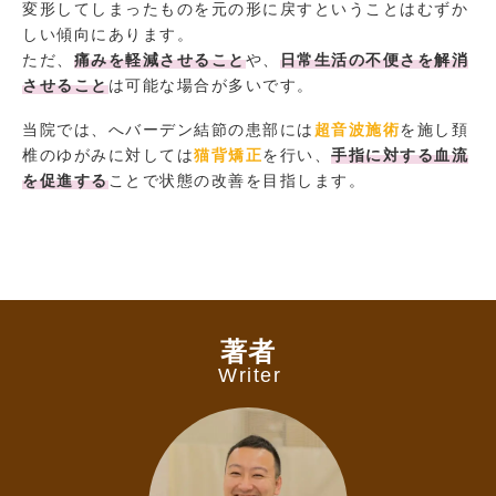
変形してしまったものを元の形に戻すということはむずか
しい傾向にあります。
ただ、
痛みを軽減させること
や、
日常生活の不便さを解消
させること
は可能な場合が多いです。
当院では、へバーデン結節の患部には
超音波施術
を施し頚
椎のゆがみに対しては
猫背矯正
を行い、
手指に対する血流
を促進する
ことで状態の改善を目指します。
著者
Writer