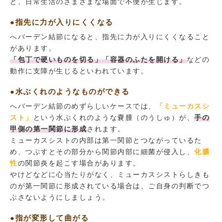
ど、日常生活のさまざまな場面で不便が生じます。
●指先に力が入りにくくなる
へバーデン結節になると、指先に力が入りにくくなること
があります。
「包丁で硬いものを切る」「容器のふたを開ける」
などの
動作に支障が生じるといわれています。
●水ぶくれのようなものができる
へバーデン結節のめずらしいケースでは、
「ミューカスシ
スト」
という水ぶくれのような嚢腫（のうしゅ）が、
手の
甲側の第一関節に形成
されます。
ミューカスシストの内部は第一関節とつながっているた
め、つぶすとその部分から関節内部に細菌が侵入し、
化膿
性
の関節炎を起こす場合があります。
やけどなどに心当たりがなく、ミューカスシストらしきも
のが第一関節に形成されている場合は、ご自身の判断でつ
ぶさないようにしましょう。
●指が変形して曲がる