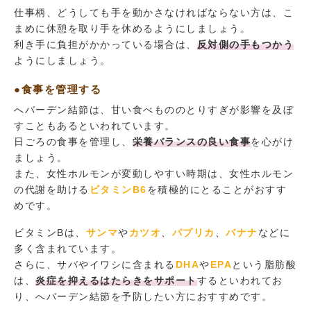
仕事柄、どうしても手を動かさなければならない方は、こ
まめに休憩を取り手を休めるようにしましょう。
利き手に負担がかかっている場合は、
反対側の手もつかう
ようにしましょう。
●食事を管理する
へバーデン結節は、甘い食べもののとりすぎが影響を及ぼ
すこともあるといわれています。
日ごろの食事を管理し、
栄養バランスの良い食事
を心がけ
ましょう。
また、女性ホルモンが変動しやすい時期は、女性ホルモン
の代謝を助ける
ビタミンB6
を積極的にとることがおすす
めです。
ビタミンBは、
サンマ
や
カツオ
、
パプリカ
、
バナナ
などに
多く含まれています。
さらに、サバやイワシに含まれる
DHA
や
EPA
という脂肪酸
は、
炎症を抑えるはたらきをサポート
するといわれてお
り、へバーデン結節を予防したい方におすすめです。