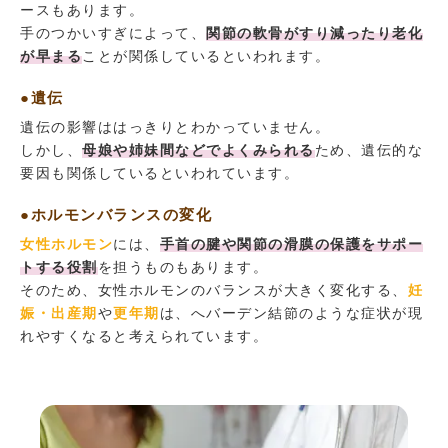
ースもあります。
手のつかいすぎによって、
関節の軟骨がすり減ったり老化
が早まる
ことが関係しているといわれます。
●遺伝
遺伝の影響ははっきりとわかっていません。
しかし、
母娘や姉妹間などでよくみられる
ため、遺伝的な
要因も関係しているといわれています。
●ホルモンバランスの変化
女性ホルモン
には、
手首の腱や関節の滑膜の保護をサポー
トする役割
を担うものもあります。
そのため、女性ホルモンのバランスが大きく変化する、
妊
娠・出産期
や
更年期
は、へバーデン結節のような症状が現
れやすくなると考えられています。